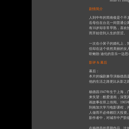
Hsin-Yi Tseng ...
剧情简介
人到中年的简南俊是个不
岳母住在台北一间普通公
有10岁却非常早熟，喜
而开始尝到人生的苦涩。
一次在小舅子的婚礼上，
但却在这个依然美丽的女
听鲍勃·迪伦的音乐一边
影评 & 幕后
幕后：
本片的编剧兼导演杨德昌
他的生活之路更比从影之
杨德昌1947年生于上海
来失望；酷爱漫画，深受
画故事在班上传阅。196
到南加大学习电影课程，
人做而不必倚赖巨大投资。
影作者中，对城市中产阶
在杨德昌的早期作品，比