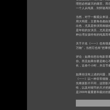
理想必然破灭的痛苦。而
一个人从纯真，到怀疑再
当然，对于一般观众来说
用大明星，主要角色都由
出色，尤其是扮演简南骏
是年轻的女演员，尤其是
种台湾女孩特有的纯真而
关于片名《一一》也有很
万物”，当然它也有“把事
评论：如果你想在电影里
你。而且如果你要是耐心
长，近叁个小时，并且节
如果你没有上述的问题，
《一一》以一种非常细致
先锋派影片不同，这部影
性，以及对细节的天才把
是2000年最重要和最好的