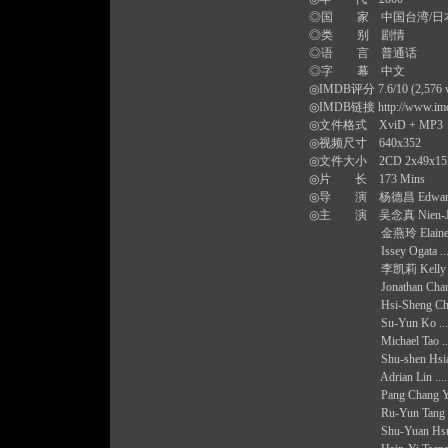
◎国 家 中国台湾/日
◎类 别 剧情
◎语 言 普通话
◎字 幕 中文
◎IMDB评分 7.6/10 (2,576 v
◎IMDB链接
http://www.imd
◎文件格式 XviD + MP3
◎视频尺寸 640x352
◎文件大小 2CD 2x49x1
◎片 长 173 Mins
◎导 演 杨德昌 Edward
◎主 演 吴念真 Nien-Jen W
金燕玲 Elaine Jin ..
Issey Ogata .... 
李凯莉 Kelly Lee ...
Jonathan Chang ...
Hsi-Sheng Chen ..
Su-Yun Ko .... S
Michael Tao ...
Shu-shen Hsiao ...
Adrian Lin .... L
Pang Chang Yu ...
Ru-Yun Tang .... M
Shu-Yuan Hsu .