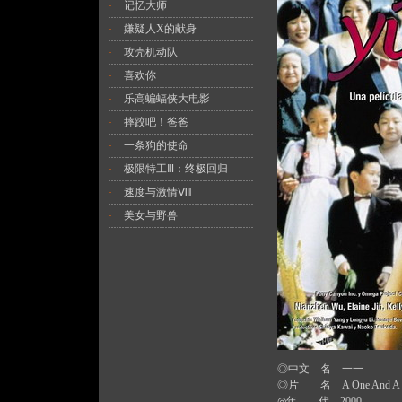
记忆大师
·
嫌疑人X的献身
·
攻壳机动队
·
喜欢你
·
乐高蝙蝠侠大电影
·
摔跤吧！爸爸
·
一条狗的使命
·
极限特工Ⅲ：终极回归
·
速度与激情Ⅷ
·
美女与野兽
·
◎中文 名 一一
◎片 名 A One And A 
◎年 代 2000