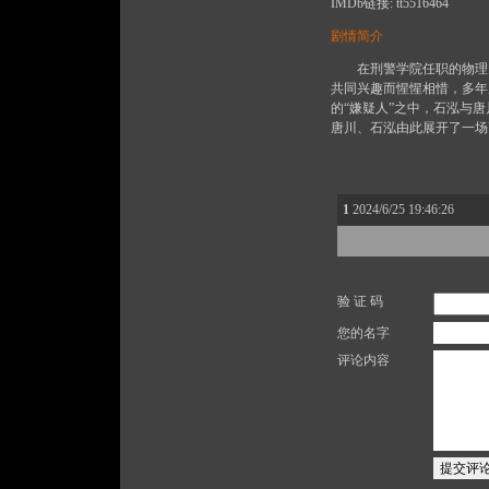
IMDb链接: tt5516464
剧情简介
在刑警学院任职的物理天
共同兴趣而惺惺相惜，多年
的“嫌疑人”之中，石泓与
唐川、石泓由此展开了一场
1
2024/6/25 19:46:26
验 证 码
您的名字
评论内容