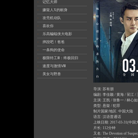
记忆大师
·
嫌疑人X的献身
·
攻壳机动队
·
喜欢你
·
乐高蝙蝠侠大电影
·
摔跤吧！爸爸
·
一条狗的使命
·
极限特工Ⅲ：终极回归
·
速度与激情Ⅷ
·
美女与野兽
·
导演: 苏有朋
编剧: 李佳颖 / 黄海 / 苌江 /
主演: 王凯 / 张鲁一 / 林心如 
类型: 悬疑 / 犯罪
制片国家/地区: 中国大陆
语言: 汉语普通话
上映日期: 2017-03-31(中国
片长: 112分钟
又名: The Devotion of Suspect