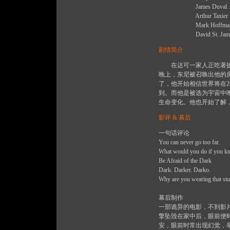
James Duval .....
Arthur Taxier .....D
Mark Hoffman .....P
David St. James ...
剧情简介
在达可一家人正吃著披萨
晚上，东尼被召唤出他的
了，他开始相信世界将在
到。而他是被选为宇宙中
生命变化。他也开始了解
影评 & 幕后
一句话评论
You can never go too far.
What would you do if you kn
Be Afraid of the Dark
Dark. Darker. Darko.
Why are you wearing that stu
幕后制作
一部诡异的电影，不到影
擎坠毁在家中后，眼前便
安，眼前时常出现幻觉，