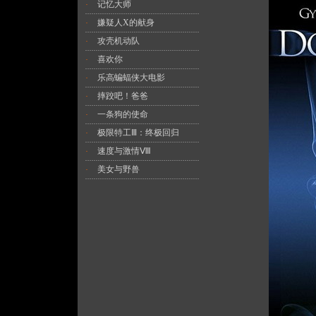
记忆大师
·
嫌疑人X的献身
·
攻壳机动队
·
喜欢你
·
乐高蝙蝠侠大电影
·
摔跤吧！爸爸
·
一条狗的使命
·
极限特工Ⅲ：终极回归
·
速度与激情Ⅷ
·
美女与野兽
·