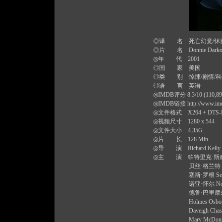
◎译 名 死亡幻觉/怵目
◎片 名 Donnie Dark
◎年 代 2001
◎国 家 美国
◎类 别 惊悚/剧情/科
◎语 言 英语
◎IMDB评分 8.3/10 (110,892
◎IMDB链接
http://www.imd
◎文件格式 X264 + DTS-HD
◎视频尺寸 1280 x 544
◎文件大小 4.35G
◎片 长 128 Min
◎导 演 Richard Kelly
◎主 演 帕特里克·斯威兹 Patric
贝丝·格兰特 Beth Grant 
塞斯·罗根 Seth Rogen .
诺亚·怀尔 Noah Wyle ...
德鲁·巴里摩尔 Drew Barr
Holmes Osborne ...
Daveigh Chase .....
Mary McDonnell ...