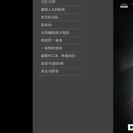
记忆大师
·
嫌疑人X的献身
·
攻壳机动队
·
喜欢你
·
乐高蝙蝠侠大电影
·
摔跤吧！爸爸
·
一条狗的使命
·
极限特工Ⅲ：终极回归
·
速度与激情Ⅷ
·
美女与野兽
·