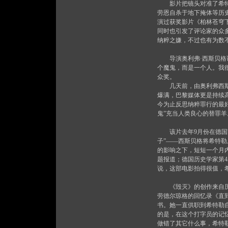
影片把镜头对准了希特勒
劳恩自杀于地下掩体等历
演过获奖影片《柏林苍穹下
同时也引发了评论家的众
纳粹之嫌，不过也有为数
导演奥利弗·西斯贝格说
个魔鬼，而是一个人。我
众奖。
几天前，由奥利弗西斯贝格导
爆满，巴黎媒体更是持续
今为止反思纳粹罪行的最
鬼”充当人类良心的替罪羊
该片去年9月份在德国甫
子”——西斯贝格将希特勒
的影响之下，短短一个月内
题报道；德国历史学家第
说，这部电影拍得很值，
《毁灭》的创作来自历史
劳德尔琼格的回忆录《直到最
书。她一直供职到希特勒
的是，在这个打字员的记
做错了其它什么事，希特