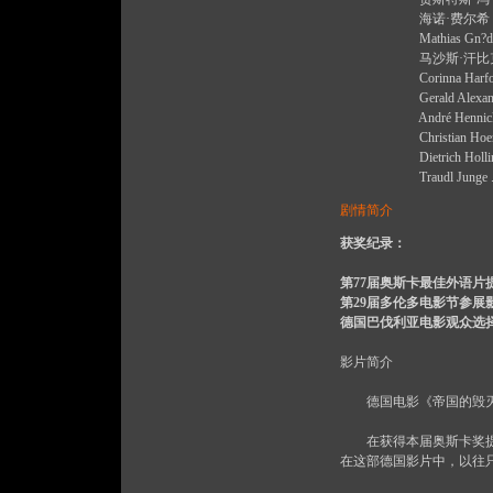
海诺·费尔希 Heino Ferch
Mathias Gn?dinger ....
马沙斯·汗比克 Matthias Ha
Corinna Harfouch ..
Gerald Alexander Hel
André Hennicke .... S
Christian Hoening .... 
Dietrich Hollinderb?ume
Traudl Junge .... Hers
剧情简介
获奖纪录：
第77届奥斯卡最佳外语片
第29届多伦多电影节参展
德国巴伐利亚电影观众选
影片简介
德国电影《帝国的毁灭》
在获得本届奥斯卡奖提名
在这部德国影片中，以往