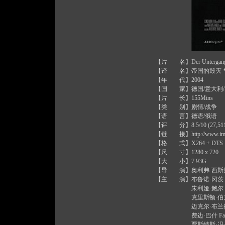
【片 名】Der Untergan
【译 名】帝国的毁灭 
【年 代】2004
【国 家】德国/意大利
【片 长】155Mins
【类 别】剧情/战争
【语 言】德语/俄语
【评 分】8.5/10 (27,511 
【链 接】http://www.imdb.c
【格 式】X264 + DTS
【尺 寸】1280 x 720
【大 小】7.93G
【导 演】奥利弗·西斯贝格 Oli
【主 演】布鲁诺·冈茨 Bruno Ga
朱利娅·鲍尔 Julia Bauer
克里斯顿·伯克 Christian Ber
迈克尔·布兰德纳 Michael Br
费边·巴什 Fabian Busch 
贾斯特斯·冯·多纳伊 Justus von