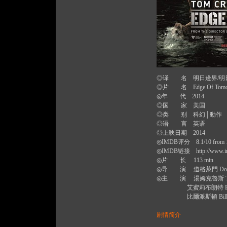
◎译 名 明日邊界/明
◎片 名 Edge Of Tomo
◎年 代 2014
◎国 家 美国
◎类 别 科幻│動作
◎语 言 英语
◎上映日期 2014
◎IMDB评分 8.1/10 from 10
◎IMDB链接
http://www.i
◎片 长 113 min
◎导 演 道格萊門 Doug 
◎主 演 湯姆克魯斯 Tom 
艾蜜莉布朗特 Emily 
比爾派斯頓 Bill Pa
剧情简介