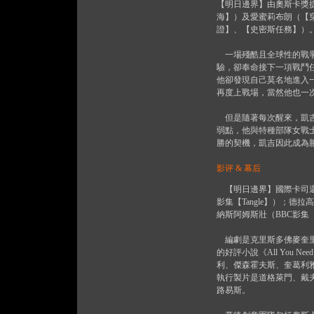
【明日邊界】由奧斯卡獎
海】）及愛蜜莉布朗（【穿
證】、【史密斯任務】）
一場殘酷且全球性的戰爭
驗，卻奉命接下一項戰鬥
他卻發現自己莫名地進入
再度上戰場，當然他也一
但是隨著每次醒來，凱吉
弱點，他與特種部隊女戰
勝的契機，凱吉因此成為
影评 & 幕后
【明日邊界】國際卡司還
影集【Tangle】）；
納斯阿姆斯壯（BBC影
編劇是克里斯多佛麥奎里及傑
的好評小說《All You 
利、傑森霍夫斯、奎葛利
執行製片是道格萊門、戴
路易斯。