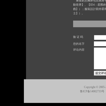
幕後創意團隊包括奧斯卡
動世界】、【ID4：星
戲】）；服裝設計凱特霍
士】）。
验 证 码
您的名字
评论内容
Copyright © 2005-
鲁ICP备14002733