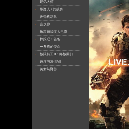
记忆大师
·
嫌疑人X的献身
·
攻壳机动队
·
喜欢你
·
乐高蝙蝠侠大电影
·
摔跤吧！爸爸
·
一条狗的使命
·
极限特工Ⅲ：终极回归
·
速度与激情Ⅷ
·
美女与野兽
·