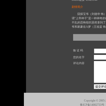
剧情简介
囧探宝爷（刘德华 饰）与
谓“上帝种子”是一种神奇
不乱的恐怖组织居然拿到了
爷和家豪在A梦（王祖蓝 
验 证 码
您的名字
评论内容
Copyright © 2005-
鲁ICP备14002733