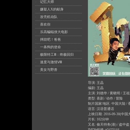
记忆大师
·
嫌疑人X的献身
·
攻壳机动队
·
喜欢你
·
乐高蝙蝠侠大电影
·
摔跤吧！爸爸
·
一条狗的使命
·
极限特工Ⅲ：终极回归
·
速度与激情Ⅷ
·
美女与野兽
·
导演: 王晶
编剧: 王晶
主演: 刘德华 / 黄晓明 / 王祖蓝
类型: 喜剧 / 动作 / 冒险
制片国家/地区: 中国大陆 / 
语言: 汉语普通话
上映日期: 2016-09-30(中国
片长: 102分钟
又名: 偷天特务(港) / 盗中盗 / 
IMDb链接: tt5425144