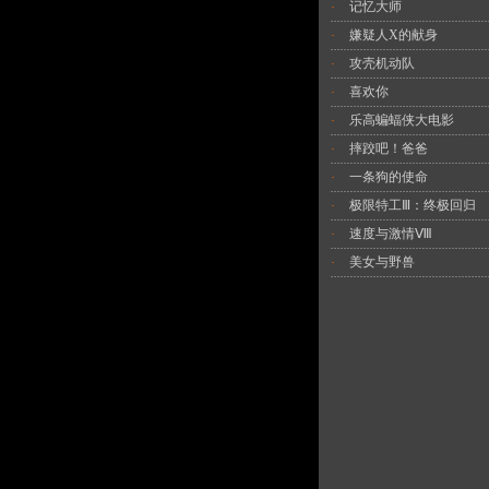
记忆大师
·
嫌疑人X的献身
·
攻壳机动队
·
喜欢你
·
乐高蝙蝠侠大电影
·
摔跤吧！爸爸
·
一条狗的使命
·
极限特工Ⅲ：终极回归
·
速度与激情Ⅷ
·
美女与野兽
·