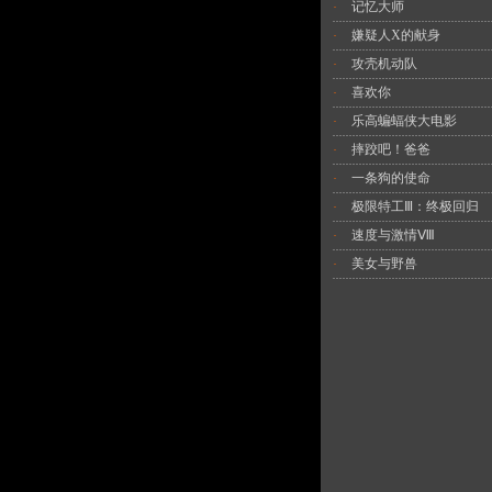
记忆大师
·
嫌疑人X的献身
·
攻壳机动队
·
喜欢你
·
乐高蝙蝠侠大电影
·
摔跤吧！爸爸
·
一条狗的使命
·
极限特工Ⅲ：终极回归
·
速度与激情Ⅷ
·
美女与野兽
·