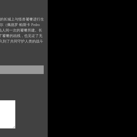
的长城上与怪兽饕餮进行生
（佩德罗·帕斯卡 Pedro
降临人间一次的饕餮所建。长
了饕餮的凶残，也见证了无
入到了共同守护人类的战斗