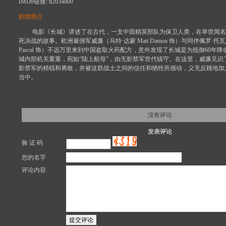
IMDb链接: tt2034800
剧情简介
电影《长城》讲述了在古代，一支中国精英部队为保卫人类，在举世闻名
死决战的故事。欧洲雇佣军威廉（马特·达蒙 Matt Damon 饰）与同伴佩罗·托瓦尔
Pascal 饰）不远万里来到中国盗取火药配方，意外发现了长城是为抵御60年
城内部机关重重，宛如“陆上航母”，由无影禁军世代镇守。在这里，威廉见识
影禁军的精锐和勇敢，并被这群战士之间的信任和牺牲所感动，义无反顾地加
当中。
没有评论
发表评论
验 证 码
您的名字
评论内容