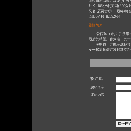
上映日期: 2017-02-24(中国大陆)
片长: 106分钟(美国) / 99
又名: 恶灵古堡6：最终章(台) / 生化危机
IMDb链接: tt2592614
剧情简介
爱丽丝（米拉·乔沃维奇 Mi
最后的希望。作为唯一的幸
——浣熊市，才能完成拯救
友一起对抗僵尸和最新变种
验 证 码
您的名字
评论内容