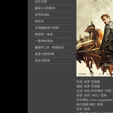
记忆大师
·
嫌疑人X的献身
·
攻壳机动队
·
喜欢你
·
乐高蝙蝠侠大电影
·
摔跤吧！爸爸
·
一条狗的使命
·
极限特工Ⅲ：终极回归
·
速度与激情Ⅷ
·
美女与野兽
·
导演: 保罗·安德森
编剧: 保罗·安德森
主演: 米拉·乔沃维奇 / 伊恩·格
类型: 动作 / 科幻 / 恐怖
官方网站:
www.sonypictures.c
制片国家/地区: 美国
语言: 英语