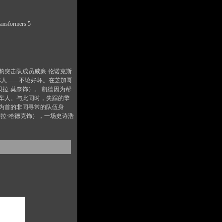
formers 5
豹突击队成员威廉·伦诺克斯
车人——不论好坏。在芝加哥
拉·莫奈饰）。 凯德因为帮
车人。与此同时，失踪的擎
为首的非同寻常的队伍身
拉·哈德克饰），一场史诗浩