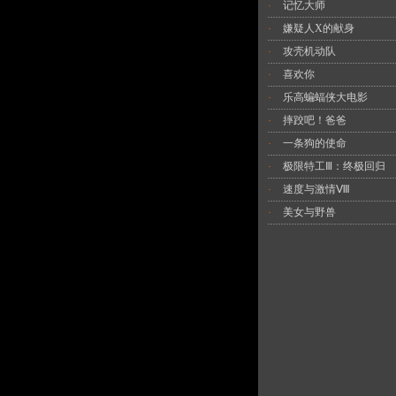
记忆大师
·
嫌疑人X的献身
·
攻壳机动队
·
喜欢你
·
乐高蝙蝠侠大电影
·
摔跤吧！爸爸
·
一条狗的使命
·
极限特工Ⅲ：终极回归
·
速度与激情Ⅷ
·
美女与野兽
·