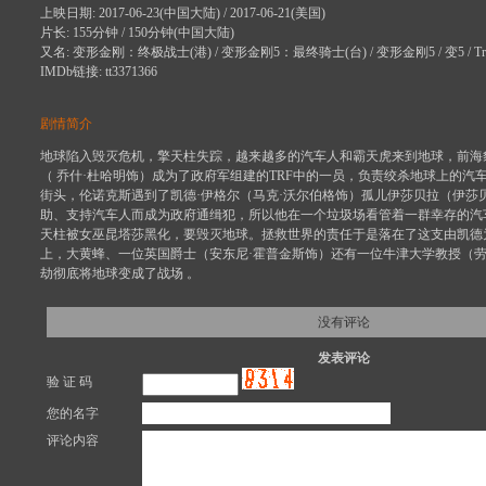
上映日期: 2017-06-23(中国大陆) / 2017-06-21(美国)
片长: 155分钟 / 150分钟(中国大陆)
又名: 变形金刚：终极战士(港) / 变形金刚5：最终骑士(台) / 变形金刚5 / 变5 / Trans
IMDb链接: tt3371366
剧情简介
地球陷入毁灭危机，擎天柱失踪，越来越多的汽车人和霸天虎来到地球，前海
（ 乔什·杜哈明饰）成为了政府军组建的TRF中的一员，负责绞杀地球上的汽
街头，伦诺克斯遇到了凯德·伊格尔（马克·沃尔伯格饰）孤儿伊莎贝拉（伊莎贝
助、支持汽车人而成为政府通缉犯，所以他在一个垃圾场看管着一群幸存的汽
天柱被女巫昆塔莎黑化，要毁灭地球。拯救世界的责任于是落在了这支由凯德
上，大黄蜂、一位英国爵士（安东尼·霍普金斯饰）还有一位牛津大学教授（劳
劫彻底将地球变成了战场 。
没有评论
发表评论
验 证 码
您的名字
评论内容