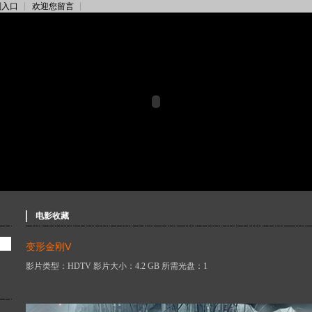
刻入口
欢迎您留言
电影收藏
变形金刚Ⅴ
影片类型：HDTV 影片大小：4.2 GB 所需光盘：1