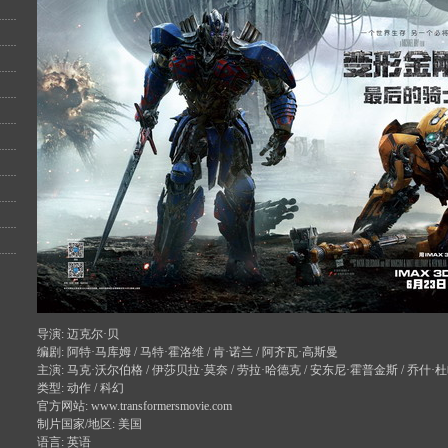
导演: 迈克尔·贝
编剧: 阿特·马库姆 / 马特·霍洛维 / 肯·诺兰 / 阿齐瓦·高斯曼
主演: 马克·沃尔伯格 / 伊莎贝拉·莫奈 / 劳拉·哈德克 / 安东尼·霍普金斯 / 乔什·杜哈明
类型: 动作 / 科幻
官方网站: www.transformersmovie.com
制片国家/地区: 美国
语言: 英语