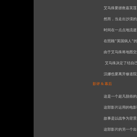
　　艾马殊要拯救嘉芙莲
　　然而，当走出沙漠的
　　时间在一点点地流逝
　　在照顾"英国病人"
　　由于艾马殊将地图交
    艾马殊决定了结
影评 & 幕后
　　这是一个超凡脱俗的
　　这部影片运用的电影
　　故事是以战争为背景
　　这部影片的另一个出