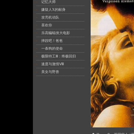
记忆大师
·
嫌疑人X的献身
·
攻壳机动队
·
喜欢你
·
乐高蝙蝠侠大电影
·
摔跤吧！爸爸
·
一条狗的使命
·
极限特工Ⅲ：终极回归
·
速度与激情Ⅷ
·
美女与野兽
·