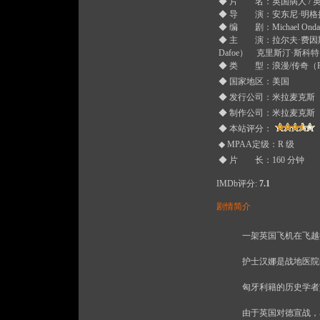
◆ 片 名：英国病人 / 英文：T
◆ 导 演：安东尼·明格拉（An
◆ 编 剧：Michael Onda
◆ 主 演：拉尔夫·费因斯（Ral
Dafoe） 克里斯汀·斯科特·托马
◆ 类 型：浪漫/传奇（Ro
◆ 国家地区：美国
◆ 发行公司：米拉麦克斯（
◆ 制作公司：米拉麦克斯（
◆ 本站评分：
◆ MPAA定级：R 级
◆ 片 长：160 分钟
IMDb评分:
7.1
剧情简介
　　一架英国飞机在飞越
　　护士汉娜是战地医院
　　匈牙利籍的历史学者
　　由于英国对德宣战，