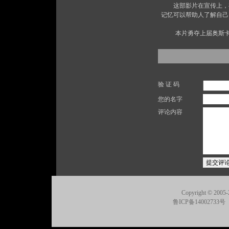
　　这部影片在宣传上，
记忆可以帮助人了解自己
    本片勇夺上届奥
验 证 码
您的名字
评论内容
Copyright © 2005-
鲁ICP备14002733