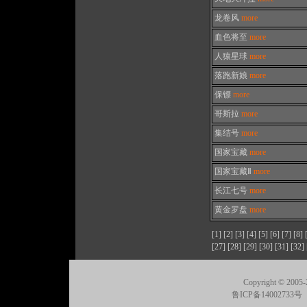
龙卷风
more
血色将至
more
人猿星球
more
落跑新娘
more
保镖
more
哥斯拉
more
集结号
more
国家宝藏
more
国家宝藏Ⅱ
more
长江七号
more
黄金罗盘
more
[1]
[2]
[3]
[4]
[5]
[6]
[7]
[8]
[27]
[28]
[29]
[30]
[31]
[32]
Copyright © 2005-
鲁ICP备14002733