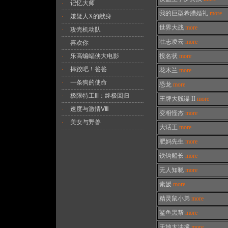
记忆大师
·
我的巨型希腊婚礼
more
嫌疑人X的献身
·
世界大战
more
攻壳机动队
·
壮志凌云
more
喜欢你
·
乐高蝙蝠侠大电影
投名状
more
·
摔跤吧！爸爸
·
花木兰
more
一条狗的使命
·
恐龙
more
极限特工Ⅲ：终极回归
·
王牌大贱谍 II
more
速度与激情Ⅷ
·
变相怪杰
more
美女与野兽
·
大话王
more
肥妈先生
more
铁钩船长
more
无人知晓
more
素媛
more
精灵鼠小弟
more
鲨鱼黑帮
more
天地大冲撞
more