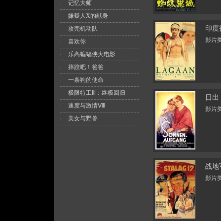
记忆大师
·
嫌疑人X的献身
·
印度
攻壳机动队
·
影片类
喜欢你
·
乐高蝙蝠侠大电影
·
摔跤吧！爸爸
·
一条狗的使命
·
极限特工Ⅲ：终极回归
·
日出
速度与激情Ⅷ
·
影片类
美女与野兽
·
战地
影片类