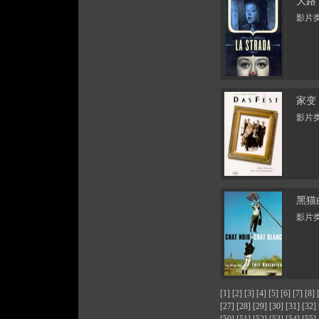
大路
影片类
家变
影片类
黑猫
影片类
[1]
[2]
[3]
[4]
[5]
[6]
[7]
[8]
[27]
[28]
[29]
[30]
[31]
[32]