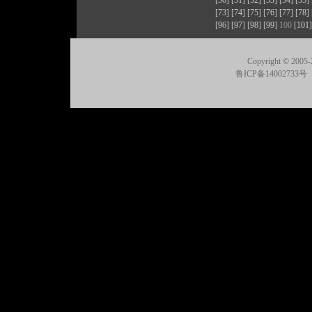
[50]
[51]
[52]
[53]
[54]
[55]
[73]
[74]
[75]
[76]
[77]
[78]
[96]
[97]
[98]
[99]
100
[101]
Copyright © 2005-
鲁ICP备14002733