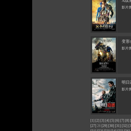
X战
影片类
变形
影片类
明日
影片类
[1]
[2]
[3]
[4]
[5]
[6]
[7]
[8]
[27]
28
[29]
[30]
[31]
[32]
[