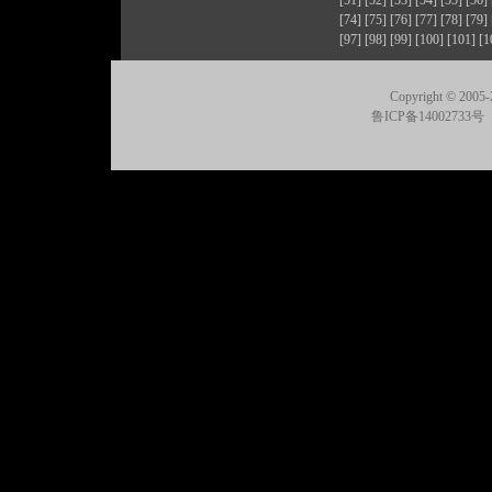
[51]
[52]
[53]
[54]
[55]
[56]
[74]
[75]
[76]
[77]
[78]
[79]
[97]
[98]
[99]
[100]
[101]
[1
Copyright © 2005-
鲁ICP备14002733