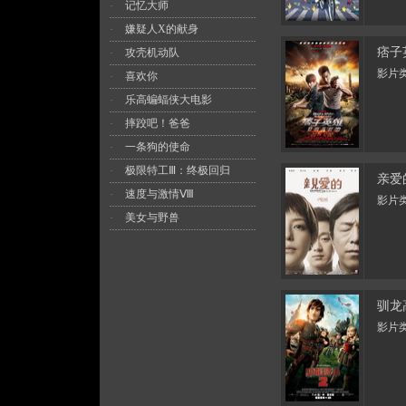
记忆大师
·
嫌疑人X的献身
·
痞子
攻壳机动队
·
影片类
喜欢你
·
乐高蝙蝠侠大电影
·
摔跤吧！爸爸
·
一条狗的使命
·
极限特工Ⅲ：终极回归
·
亲爱
速度与激情Ⅷ
·
影片类
美女与野兽
·
驯龙
影片类