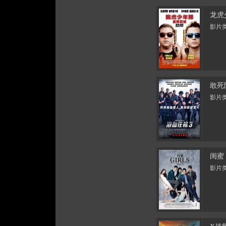
龙虎
影片类
敢死
影片类
闺蜜
影片类