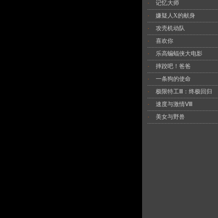
记忆大师
·
嫌疑人X的献身
·
攻壳机动队
·
喜欢你
·
乐高蝙蝠侠大电影
·
摔跤吧！爸爸
·
一条狗的使命
·
极限特工Ⅲ：终极回归
·
速度与激情Ⅷ
·
美女与野兽
·