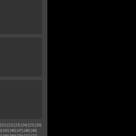
[21]
[22]
[23]
[24]
[25]
[26]
4]
[45]
[46]
[47]
[48]
[49]