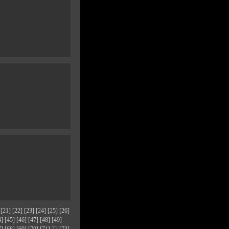
[21]
[22]
[23]
[24]
[25]
[26]
4]
[45]
[46]
[47]
[48]
[49]