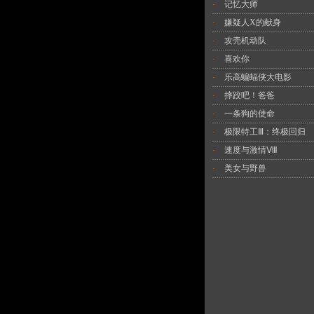
记忆大师
·
嫌疑人X的献身
·
攻壳机动队
·
喜欢你
·
乐高蝙蝠侠大电影
·
摔跤吧！爸爸
·
一条狗的使命
·
极限特工Ⅲ：终极回归
·
速度与激情Ⅷ
·
美女与野兽
·