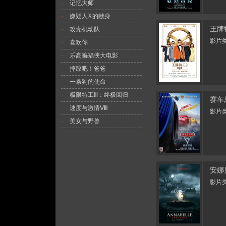
记忆大师
·
嫌疑人X的献身
·
王牌
攻壳机动队
·
影片类
喜欢你
·
乐高蝙蝠侠大电影
·
摔跤吧！爸爸
·
一条狗的使命
·
极限特工Ⅲ：终极回归
·
赛车
速度与激情Ⅷ
·
影片类
美女与野兽
·
安娜
影片类