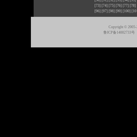
[50]
[51]
[52]
[53]
[54]
[55]
[73]
[74]
[75]
[76]
[77]
[78]
[96]
[97]
[98]
[99]
[100]
[10
Copyright © 2005-
鲁ICP备14002733