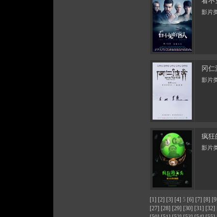
看不
影片类
冈仁
影片类
疯狂
影片类
[1]
[2]
[3]
[4]
5
[6]
[7]
[8]
[9
[27]
[28]
[29]
[30]
[31]
[32]