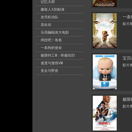
记忆大师
·
嫌疑人X的献身
·
一条
攻壳机动队
·
影片类
喜欢你
·
乐高蝙蝠侠大电影
·
摔跤吧！爸爸
·
一条狗的使命
·
极限特工Ⅲ：终极回归
·
宝贝
速度与激情Ⅷ
·
影片类
美女与野兽
·
极限
影片类