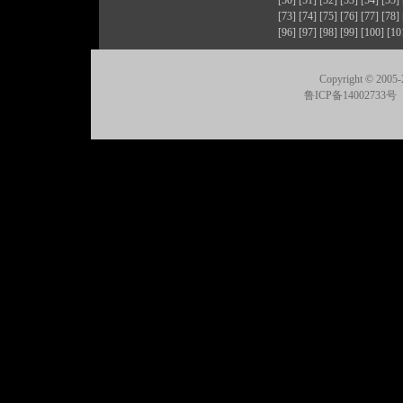
[50]
[51]
[52]
[53]
[54]
[55]
[73]
[74]
[75]
[76]
[77]
[78]
[96]
[97]
[98]
[99]
[100]
[10
Copyright © 2005-
鲁ICP备14002733