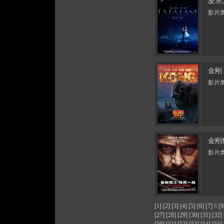
爱乐
影片类
金刚
影片类
金刚
影片类
[1]
[2]
[3]
[4]
[5]
[6]
[7]
8
[9
[27]
[28]
[29]
[30]
[31]
[32]