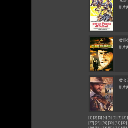
荒野
影片类
黄昏
影片类
黄金
影片类
[1]
[2]
[3]
[4]
[5]
[6]
[7]
[8]
[27]
[28]
[29]
[30]
[31]
[32]