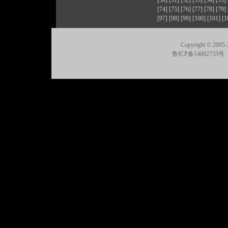
[50]
[51]
[52]
[53]
[54]
[55]
[74]
[75]
[76]
[77]
[78]
[79]
[97]
[98]
[99]
[100]
[101]
[1
Copyright © 2005-
鲁ICP备14002733