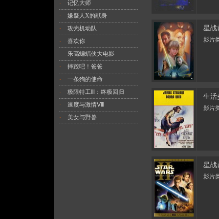
记忆大师
·
嫌疑人X的献身
·
星战
攻壳机动队
·
影片类
喜欢你
·
乐高蝙蝠侠大电影
·
摔跤吧！爸爸
·
一条狗的使命
·
极限特工Ⅲ：终极回归
·
生活
速度与激情Ⅷ
·
影片类
美女与野兽
·
星战前
影片类