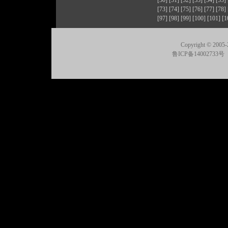
[50]
[51]
[52]
[53]
[54]
[55]
[73]
[74]
[75]
[76]
[77]
[78]
[97]
[98]
[99]
[100]
[101]
[1
Copyright © 2005-
鲁ICP备14002733