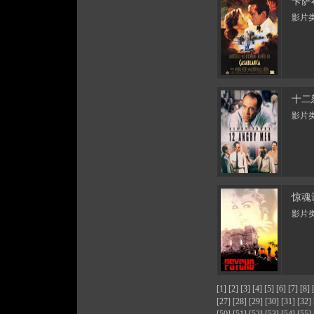
卡萨
影片类
十二
影片类
惊魂
影片类
[1]
[2]
[3]
[4]
[5]
[6]
[7]
[8]
[27]
[28]
[29]
[30]
[31]
[32]