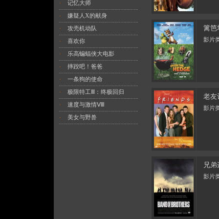
记忆大师
·
嫌疑人X的献身
·
篱笆
攻壳机动队
·
影片类
喜欢你
·
乐高蝙蝠侠大电影
·
摔跤吧！爸爸
·
一条狗的使命
·
极限特工Ⅲ：终极回归
·
老友
速度与激情Ⅷ
·
影片类
美女与野兽
·
兄弟
影片类