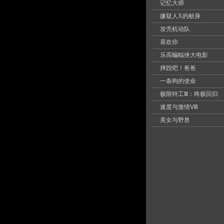
记忆大师
·
嫌疑人X的献身
·
攻壳机动队
·
喜欢你
·
乐高蝙蝠侠大电影
·
摔跤吧！爸爸
·
一条狗的使命
·
极限特工Ⅲ：终极回归
·
速度与激情Ⅷ
·
美女与野兽
·