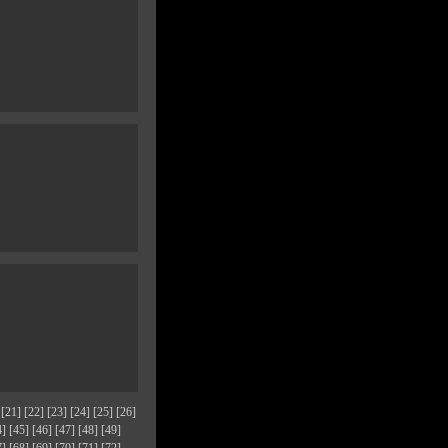
[21]
[22]
[23]
[24]
[25]
[26]
4]
[45]
[46]
[47]
[48]
[49]